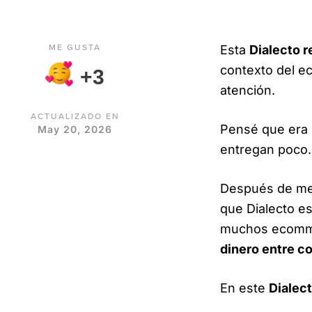
ME GUSTA
Esta
Dialecto 
contexto del e
+3
atención.
ACTUALIZADO EN
Pensé que era 
May 20, 2026
entregan poco
Después de met
que Dialecto e
muchos ecomme
dinero entre c
En este
Dialec