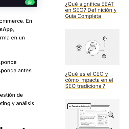
¿Qué significa EEAT
en SEO? Definición y
Guía Completa
commerce. En
sApp
,
orma en un
esponde
sponda antes
¿Qué es el GEO y
cómo impacta en el
SEO tradicional?
gestión de
ng y análisis